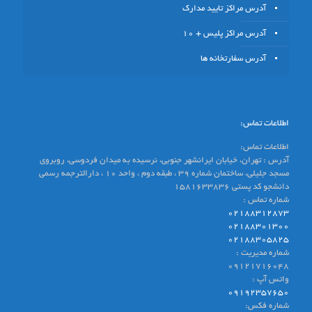
آدرس مراکز تایید مدارک
آدرس مراکز پلیس + 10
آدرس سفارتخانه ها
اطلاعات تماس:
اطلاعات تماس:
آدرس : تهران، خیابان ایرانشهر جنوبی، نرسیده به میدان فردوسی، روبروی
مسجد جلیلی، ساختمان شماره ۳۹ ، طبقه دوم ، واحد ۱۰ ، دارالترجمه رسمی
دانشجو کد پستی 1581633836
شماره تماس :
02188312873
02188301300
02188305825
شماره مدیریت :
09121716048
واتس آپ :
09192357650
شماره فکس: