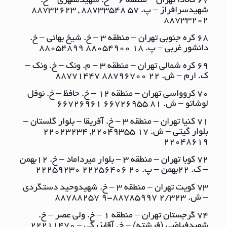
67 کانادا تهران – منطقه ٦ – خ. شهیدمطهری – خ.
شهیدسرافراز – پ. ٥٧ ٨٨٧٣٣٥٤٨ , ٨٨٧٣٢٦٢٣
٨٨٧٣٣٢٠٢
68 کره جنوبی تهران – منطقه ٣ – خ. شیخ بهائی – خ.
دانشور غربی – پ. ١٨ ٨٨٠٥٤٩٠٠ ٨٨٠٥٤٨٩٩
69 کره شمالی تهران – منطقه ٣ – م. ونک – خ. ونک –
ک. ارم – ش. ٢٢ ٨٨٧٩٦٧٠٠ ٨٨٧٧١٤٤٧
70 کروواسی تهران – منطقه ١٢ – خ. حافظ – خ. نوفل
لوشاتو – ش. ٨١ ٦٦٧٢٦٩٥٥ ٦٦٧٢٦٩٦١
71 کنیا تهران – منطقه ٣ – خ. آفریقا – بلوار گلستان –
بلوار گیتی – ش. ١٧ ٢٢٠٤٩٣٥٥, ٢٢٠٢٣٢٣٤
٢٢٠٤٨٦١٩
72 کوبا تهران – منطقه ٣ – بلوار میرداماد – خ. ١٢بهمن
– ک. ٢٢بهمن – پ. ٢٠ ٢٢٢٥٦٤٠٦ ٢٢٢٥٩٢٣٠
73 کویت تهران – منطقه ٣ – خ. شهیدوحید دستگردی
– ش. ٢/٣٢٣ ٨٨٧٨٥٩٩٧-9 ٨٨٧٨٨٢٥٧
74 گرجستان تهران – منطقه ١ – خ. ولی عصر – خ.
شهیدفیاضی (فرشته) – خ. آقابزرگی – ٢٢٢١١٤٧٠