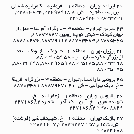
22 ایرلند تهران – منطقه ١ – فرمانیه – کامرانیه شمالی
– بن بست ناهید – ش. ٨ ٢٢٢٩٧٩١٨, ٢٢٨٠٣٨٣٤,
٢٢٨٣٣٧٣١ ٢٢٢٨٦٩٣٣
23 بحرین تهران – منطقه ٣ – بزرگراه آفریقا – قبل از
جهان کودک – نبش کوچه زوبین ٨٨٧٧٢٨٤٧,
٨٨٧٧٥٣٦٥, ٨٨٧٧٣٣٨٣ ٨٨٧٧٩١١٢, ٨٨٨٨٠٢٧٦
24 برزیل تهران – منطقه ٣ – م. ونک – خ. ونک – بعد
از بزرگراه کردستان – پ. ٥٨ ٨٨٠٣٩٦٥٩,
٨٨٠٣٣٤٩٨, ٨٨٠٣٥١٧٥ ٨٨٠٣٩٦٥٩, ٨٨٠٣٣٤٩٨,
٨٨٠٣٥١٧٥
25 برونئی دارالسلام تهران – منطقه ٣ – بزرگراه آفریقا
– خ. بابک بهرامی – ش. ٦٠ ٨٨٨٧٩٢٧٠ ٨٨٧٨٣٣٨١
26 بلاروس تهران – منطقه ١ – زعفرانیه – خ.
شهیدطاهری – خ. آبان – ک. آذر – شماره ٢٢٧١٨٦٨٢,
٢٢٧٠٨٨٢٩ ٢٢٧١٨٦٨٢
27 بلژیک تهران – منطقه ١ – خ. شهیدفیاضی (فرشته)
– ش. ١٥٥ و ١٥٧ ٢٢٠٤٩٢٤٧, ٢٢٠٤١٦١٧
٢٢٠٤٤٦٠٨