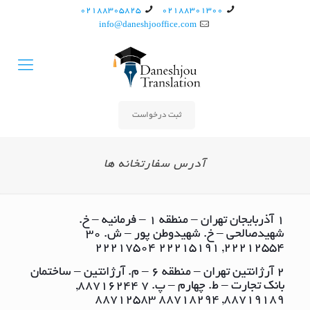
02188305825
02188301300
info@daneshjooffice.com
ثبت درخواست
آدرس سفارتخانه ها
1 آذربایجان تهران – منطقه ١ – فرمانیه – خ.
شهیدصالحی – خ. شهیدوطن پور – ش. ٣٠
٢٢٢١٢٥٥٤, ٢٢٢١٥١٩١ ٢٢٢١٧٥٠٤
2 آرژانتین تهران – منطقه ٦ – م. آرژانتین – ساختمان
بانک تجارت – ط. چهارم – پ. ٧ ٨٨٧١٦٢٤٤,
٨٨٧١٩١٨٩, ٨٨٧١٨٢٩٤ ٨٨٧١٢٥٨٣