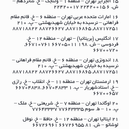
15 الجزایر تهران – منطقه ١ – ولنجک – خ. شانزدهم –
ش. ٦ ٢٢٤٢٠٠١٥ ٢٢٤٢٠٠١٧
16 امارات متحده عربی تهران – منطقه ٦ – خ. قائم مقام
فراهانی – نرسیده به خیابان شهیدبهشتی – پ. ٢١٠
٨٨٧١٧٢٥١, ٨٨٧١٦٨٦٥, ٨٨٧٢٦٦٢٧ ٨٨٧١٨٨٢٢
17 انگلیس (بریتانیا) – تهران – منطقه ١٢ – خ.
فردوسی – ش. ١٩٨ ٦٦٧٠٥٠١١ ٦٦٧١٠٧٦١,
٦٦٧٠٠٧٢٠
18 اندونزی تهران – منطقه ٦ – خ. قائم مقام فراهانی –
نرسیده به خیابان شهیدبهشتی – پ. ٢١٠
٨٨٧١٧٢٥١, ٨٨٧١٦٨٦٥, ٨٨٧٢٦٦٢٧ ٨٨٧١٨٨٢٢
19 ارمنستان تهران – منطقه ١١ – خ. انقلاب – خ. رازی
– خ. استادشهریار – پ. ١ ٦٦٧٠٤٨٣٣, ٦٦٧٠٤٨٣٨
٦٦٧٠٠٦٥٧
20 اوگاندا تهران – منطقه ٧ – خ. شریعتی – خ. ملک –
پ. ١٠ – ط. سوم ٧٧٦٤٣٣٣٥ ٧٧٦٤٣٣٣٧
21 ایتالیا تهران – منطقه ١٢ – خ. حافظ – خ. نوفل
لوشاتو – ش. ٨١ ٦٦٧٢٦٩٥٥ ٦٦٧٢٦٩٦١