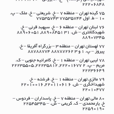
٢٢٢٠٦٨٤٨
75 گینه تهران – منطقه ٧ – خ. شریعتی – خ. ملک – پ.
١٠ – ط. اول ٧٧٥٣٥٧٤٤ ٧٧٥٣٥٧٤٣
76 لبنان تهران – منطقه ٦ – خ. سپهبد قرنی – خ.
شهیدکلانتری – ش. ٣١ ٨٨٩٠٨٤٥١, ٨٨٩٠٦٠٥١
٨٨٩٠٧٣٤٥
77 لهستان تهران – منطقه ٣ – بزرگراه آفریقا – خ.
پیروز – پ. ١ و ٣ ٨٨٧٨٧٢٦٢ ٨٨٧٨٨٧٧٤
78 لیبی تهران – منطقه ١ – خ. کامرانیه جنوبی – ک.
مریم – پ. ٢ ٢٢٢٠١٦٧٧, ٢٢٢٣٥٨١٢, ٢٢٢٣٥٥٠٥
٢٢٢٣٦٦٤٩
79 مالزی تهران – منطقه ١ – خ. فرشته – خ.
شهیداخگری – ش. ٦ ٢٢٠١١٠٦١, ٢٢٠١٠٠١٦
٢٢٠١٠٤٧٧
80 مالی تهران – منطقه ٧ – خ. پاسداران – فردوس –
خ. یارمحمدی – ک. کریمی – ش. – ٢٢٥٤٥٣٤٥
٢٢٥٩٠١٩٠