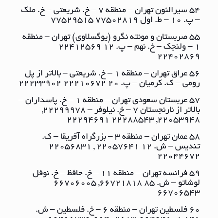
54 سیرالئون تهران – منطقه ٧ – خ. شریعتی – خ. ملک
– پ. ١٠ – ط. اول ٧٧٥٠٢٨١٩ ٧٧٥٢٩٥١٥
55 صربستان و مونته نگرو (یوگسلاوی) تهران – منطقه
١ – ولنجک – خ. نهم – پ. ١٢ ٢٢٤١٢٥٦٩
٢٢٤٠٢٨٦٩
56 عراق تهران – منطقه ١ – خ. شریعتی – بالاتر از پل
رومی – ک. کرمیان – پ. ٢٠ ٢٢٢١٠٦٧٢ ٢٢٢٣٣٩٠٢
57 عربستان سعودی تهران – منطقه ١ – خ. پاسداران –
بالاتر از نارنجستان ٧ – خ. نیلوفر – ٢٢٢٩٩٩٧٨,
٢٢٠٥٣٩٤٨, ٢٢٢٨٨٥٤٣ ٢٢٢٩٤٦٩١
58 عمان تهران – منطقه ٣ – بزرگراه آفریقا – ک.
تندیس – ش. ١٢ ٢٢٠٥٧٦٤١ , ٢٢٠٥٦٨٣١
٢٢٠٤٤٦٧٢
59 فرانسه تهران – منطقه ١١ – خ. حافظ – خ. نوفل
لوشاتو – ش. ٨٥ ٦٦٧٢١٨١٨, ٦٦٧٠٦٠٠٥
٦٦٧٠٦٥٤٣
60 فلسطین تهران – منطقه ٦ – خ. فلسطین – ش.