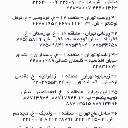
دشتی – ش. ١٨ ٢٢٦٠٧٠٢٠, ٢٢٦٤٠٠٠٩,
٢٢٦٠١٣٦٣ ٢٢٠٣٠٠٠٧
41 روسیه تهران – منطقه ١٢ – خ. فردوسی – خ. نوفل
لوشاتو – ش. ٣٩ ٦٦٧٠١١٦١ ٦٦٧٠١٦٥٢
42 رومانی تهران – منطقه ١٢ – خ. بهارستان – خ.
فخرآباد – نبش کوچه مسجد فخر – ش. ٧٧٥٢٥٨١٩,
٧٧٥٣٤٦٥٨, ٧٧٥٣٩٠٤١ ٧٧٥٠٩٨٤١
43 زلاندنو تهران – منطقه ١ – خ. پاسداران – ابتدای
خیابان اقدسیه – گلستان شمالی ٢٢٨٠٠٢٨٩
٢٢٨٣١٦٧٣
44 زیمبابوه تهران – منطقه ١ – زعفرانیه – خ. مقدس
اردبیلی – ک. شادآور – پ. ٢٤ ٢٢٠٢٧٥٥٣ –
45 ژاپن تهران – منطقه ٦ – خ. احمدقصیر – نبش
کوچه پنجم – پ. ١٢ ٨٨٧١٧٩٢٢ , ٨٨٧١٣٩٧٤,
٨٨٧١٣٣٩٦ ٨٨٧١٣٥١٥
46 ساحل عاج تهران – منطقه ١ – ولنجک – خ. هجدهم
– ش. ٤ ٢٢٤٠٤١٥٠, ٢٢٤٢٨٧٩٤ ٢٢٤٠٠٩٣٨