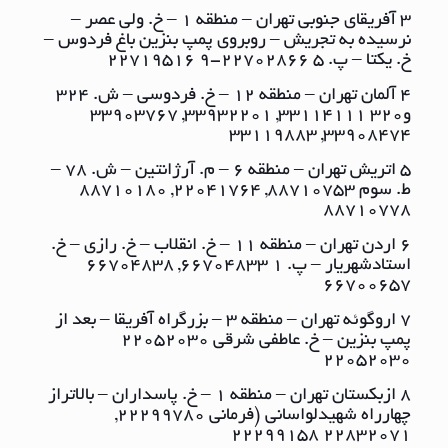
3 آفریقای جنوبی تهران – منطقه ١ – خ. ولی عصر –
نرسیده به تجریش – روبروی پمپ بنزین باغ فردوس –
خ. یکتا – پ. ٥ ٢٢٧٠٢٨٦٦-9 ٢٢٧١٩٥١٦
4 آلمان تهران – منطقه ١٢ – خ. فردوسی – ش. ٣٢٤
و٣٢٠ ٣٣١١٤١١١, ٣٣٩٣٢٢٠١, ٣٣٩٠٣٧٦٧
٣٣٩٠٨٤٧٤, ٣٣١١٩٨٨٣
5 اتریش تهران – منطقه ٦ – م. آرژانتین – ش. ٧٨ –
ط. سوم ٨٨٧١٠٧٥٣, ٢٢٠٤١٧٦٤, ٨٨٧١٠١٨٠
٨٨٧١٠٧٧٨
6 اردن تهران – منطقه ١١ – خ. انقلاب – خ. رازی – خ.
استادشهریار – پ. ١ ٦٦٧٠٤٨٣٣, ٦٦٧٠٤٨٣٨
٦٦٧٠٠٦٥٧
7 اروگوئه تهران – منطقه ٣ – بزرگراه آفریقا – بعد از
پمپ بنزین – خ. عاطفی شرقی ٢٢٠٥٢٠٣٠
٢٢٠٥٢٠٣٠
8 ازبکستان تهران – منطقه ١ – خ. پاسداران – بالاتراز
چهارراه شهیدلواسانی (فرمانی ٢٢٢٩٩٧٨٠,
٢٢٨٣٢٠٧١ ٢٢٢٩٩١٥٨