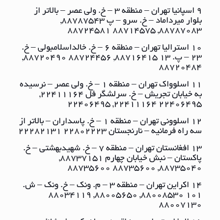
9 اسپانیا تهران – منطقه ٣ – خ. ولی عصر – بالاتر از
بلوار میرداماد – خ. سرو – پ ٨٨٧٨٧٥٤٣,
٨٨٧٨٧٠٨٣, ٨٨٧١٤٥٧٥ ٨٨٧٢٤٥٨١
10 استرالیا تهران – منطقه ٦ – خ. خالداسلامبولی – خ.
٢٣ – پ. ١٣ ٨٨٧١٦٤١٥, ٨٨٧٢٤٤٥٦ ٨٨٧٢٠٤٩٠,
٨٨٧٢٠٤٨٤
11 اسلوواک تهران – منطقه ١ – خ. ولی عصر – نرسیده
به خیابان تجریش – خ. سرلشگر فل ٢٢٤١١١٦٤,
٢٢٤٠٦٤٩٥ ٢٢٤١١١٦٤, ٢٢٤٠٦٤٩٥
12 اسلوونی تهران – منطقه ١ – خ. پاسداران – بالاتر از
سه راه فرمانیه – نارنجستان ٢٢٨٠٢٢٢٣ ٢٢٢٨٢١٣١
13 افغانستان تهران – منطقه ٧ – خ. شهیدبهشتی – خ.
پاکستان – نبش خیابان چهارم ٨٨٧٣٧١٥١,
٨٨٧٣٥٠٤٠, ٨٨٧٣٥٦٠٠ ٨٨٧٣٥٦٠٠
14 اکراین تهران – منطقه ٣ – م. ونک – خ. ونک – ش.
١٠١ ٨٨٠٠٨٥٣٠, ٨٨٠٠٥٦٥٠, ٨٨٠٣٤١١٩
٨٨٠٠٧١٣٠