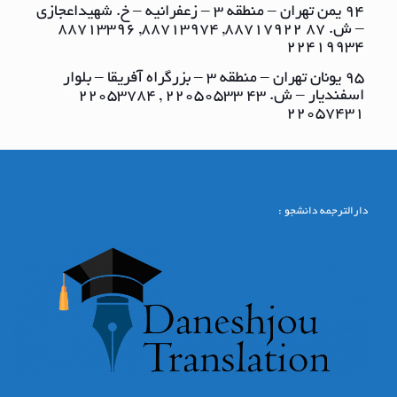
94 یمن تهران – منطقه ٣ – زعفرانیه – خ. شهیداعجازی
– ش. ٨٧ ٨٨٧١٧٩٢٢, ٨٨٧١٣٩٧٤, ٨٨٧١٣٣٩٦
٢٢٤١٩٩٣٤
95 یونان تهران – منطقه ٣ – بزرگراه آفریقا – بلوار
اسفندیار – ش. ٤٣ ٢٢٠٥٠٥٣٣ , ٢٢٠٥٣٧٨٤
٢٢٠٥٧٤٣١
دارالترجمه دانشجو :