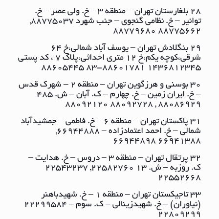
28 بلغارستان تهران – منطقه ٣ – خ. ولی عصر – خ.
توانیر – خ. نظامی گنجوی – جنب شهرد ٨٨٧٧٥٠٣٧,
٨٨٧٧٥٦٦٢ ٨٨٧٧٩٦٨٠
29 بنگلادش تهران – یوسف آباد شمالی،خ 64
شرقی،کوچه یکم،خ 12 متری احداثی،پلاک 7 ، کد پستی
1436812345 88601781-83 88605445
30 بوسنی و هرزگوین تهران – منطقه ٢ – شهرک قدس
– خ. ایران زمین – خ. چهارم – ک. آبان – ش. ٤٨٥
٨٨٠٨٦٩٢٩ , ٨٨٠٩٢٧٢٨ ٨٨٠٩٢١٢٠
31 پاکستان تهران – منطقه ٦ – خ. فاطمی – جمشیدآباد
شمالی – خ. احمد اعتمادزاده – ٦٦٩٤٤٨٨٨,
٦٦٩٤١٣٨٨ ٦٦٩٤٤٨٩٨
32 پرتقال تهران – منطقه ٣ – دروس – خ. هدایت –
ک. روزبه – ش. ١٣ ٢٢٥٨٢٧٦٠, ٢٢٥٤٣٢٣٧
٢٢٥٥٢٦٦٨
33 تاجیکستان تهران – منطقه ١ – خ. شهیدباهنر
(نیاوران) – خ. شهیدزینالی – ک. سوم – ٢٢٢٩٩٥٨٤
٢٢٨٠٩٢٩٩