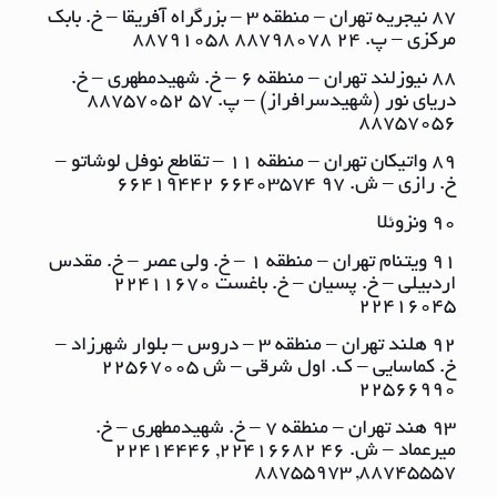
87 نیجریه تهران – منطقه ٣ – بزرگراه آفریقا – خ. بابک
مرکزی – پ. ٢٤ ٨٨٧٩٨٠٧٨ ٨٨٧٩١٠٥٨
88 نیوزلند تهران – منطقه ٦ – خ. شهیدمطهری – خ.
دریای نور (شهیدسرافراز) – پ. ٥٧ ٨٨٧٥٧٠٥٢
٨٨٧٥٧٠٥٦
89 واتیکان تهران – منطقه ١١ – تقاطع نوفل لوشاتو –
خ. رازی – ش. ٩٧ ٦٦٤٠٣٥٧٤ ٦٦٤١٩٤٤٢
90 ونزوئلا
91 ویتنام تهران – منطقه ١ – خ. ولی عصر – خ. مقدس
اردبیلی – خ. پسیان – خ. باغست ٢٢٤١١٦٧٠
٢٢٤١٦٠٤٥
92 هلند تهران – منطقه ٣ – دروس – بلوار شهرزاد –
خ. کماسایی – ک. اول شرقی – ش ٢٢٥٦٧٠٠٥
٢٢٥٦٦٩٩٠
93 هند تهران – منطقه ٧ – خ. شهیدمطهری – خ.
میرعماد – ش. ٤٦ ٢٢٤١٦٦٨٢, ٢٢٤١٤٤٤٦
٨٨٧٤٥٥٥٧, ٨٨٧٥٥٩٧٣