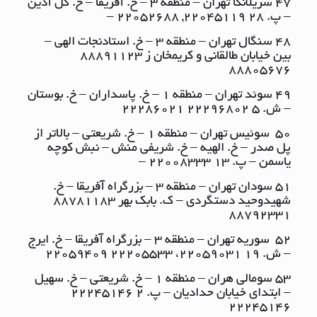
47 سریلانکا تهران – منطقه ٣ – خ. آفریقا – خ. گل آذین
– پ. ٢٨ ٢٢٠٤٥١١٩, ٢٢٠٥٢٦٨٨ –
48 سنگال تهران – منطقه ٣ – خ. استادنجات الهی –
بین خیابان طالقانی و کریمخان ز ٨٨٨٩١١٢٣
٨٨٨٠٥٦٧٦
49 سوئد تهران – منطقه ١ – خ. پاسداران – خ. بوستان
– ش. ٥ ٢٢٢٩٦٨٠٢ ٢٢٢٨٦٠٢١
50 سوئیس تهران – منطقه ١ – خ. شریعتی – بالاتر از
پل صدر – خ. الهیه – خ. شریفی منش – نبش کوچه
یاسمن – پ. ١٣ ٢٢٠٠٨٣٣٣ –
51 سودان تهران – منطقه ٣ – بزرگراه آفریقا – خ.
شهیدوحید دستگردی – ک. بابک بهر ٨٨٧٨١١٨٣
٨٨٧٩٢٣٣١
52 سوریه تهران – منطقه ٣ – بزرگراه آفریقا – خ. ایرج
– ش. ١٩ ٢٢٠٥٩٠٣١، ٢٢٢٠٥٥٣٣ ٢٢٠٥٩٤٠٩
53 سومالی هران – منطقه ١ – خ. شریعتی – خ. سهیل
– ابتدای خیابان حدادیان – پ. ٢ ٢٢٢٤٥١٤٦
٢٢٢٤٥١٤٦