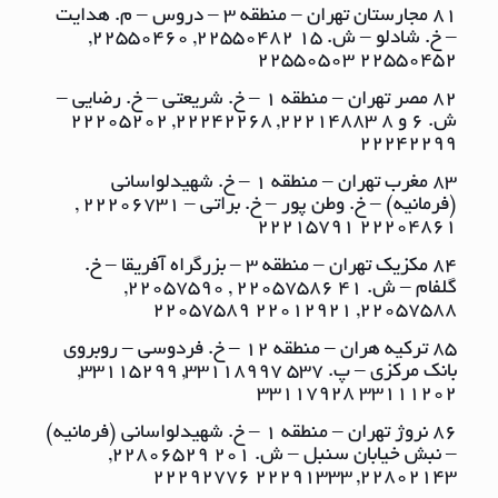
81 مجارستان تهران – منطقه ٣ – دروس – م. هدایت
– خ. شادلو – ش. ١٥ ٢٢٥٥٠٤٨٢, ٢٢٥٥٠٤٦٠,
٢٢٥٥٠٤٥٢ ٢٢٥٥٠٥٠٣
82 مصر تهران – منطقه ١ – خ. شریعتی – خ. رضایی –
ش. ٦ و ٨ ٢٢٢١٤٨٨٣, ٢٢٢٤٢٢٦٨, ٢٢٢٠٥٢٠٢
٢٢٢٤٢٢٩٩
83 مغرب تهران – منطقه ١ – خ. شهیدلواسانی
(فرمانیه) – خ. وطن پور – خ. براتی – ٢٢٢٠٦٧٣١ ,
٢٢٢٠٤٨٦١ ٢٢٢١٥٧٩١
84 مکزیک تهران – منطقه ٣ – بزرگراه آفریقا – خ.
گلفام – ش. ٤١ ٢٢٠٥٧٥٨٦ , ٢٢٠٥٧٥٩٠,
٢٢٠٥٧٥٨٨, ٢٢٠١٢٩٢١ ٢٢٠٥٧٥٨٩
85 ترکیه هران – منطقه ١٢ – خ. فردوسی – روبروی
بانک مرکزی – پ. ٥٣٧ ٣٣١١٨٩٩٧, ٣٣١١٥٢٩٩,
٣٣١١١٢٠٢ ٣٣١١٧٩٢٨
86 نروژ تهران – منطقه ١ – خ. شهیدلواسانی (فرمانیه)
– نبش خیابان سنبل – ش. ٢٠١ ٢٢٨٠٦٥٢٩,
٢٢٨٠٢١٤٣, ٢٢٢٩١٣٣٣ ٢٢٢٩٢٧٧٦