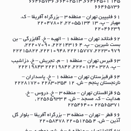
١٤٥ ٦٦٤٦٤٥٠١, ٦٦٤٠٢٥١٣, ٦٦٤٦٥٧٣٦
٦٦٤٦٥٧٣٦
61 فلیپین تهران – منطقه ٣ – بزرگراه آفریقا – ک.
مهیار – پ. ١٣ ٢٢٠٥٥١٣٤, ٢٢٠٤٧٨٠٢
٢٢٠٤٦٢٣٩
62 فنلاند تهران – منطقه ١ – الهیه – خ. آقابزرگی – بن
بست شیرین – پ. ٤ ٢٢٢١٤٣١٦, ٢٢٢٠٧٠٩٠,
٢٢٢٣٠٩٧٩, ٢٢٢١٥٧٧٧ ٢٢٢١٠٩٤٨, ٢٢٢١٥٨٢٢
63 قبرس تهران – منطقه ١ – م. تجریش – خ. دزاشیب
– پ. ٣٢٨ ٢٢٢٠١٢٤٠, ٢٢٢١٩٨٤٢ ٢٢٢١٩٨٤٣
64 قرقیزستان تهران – منطقه ١ – خ. پاسداران –
نارنجستان پنجم – ش. ١٢ ٢٢٨٣٠٣٥٤ ٢٢٢٨١٧٢٠
65 قزاقستان تهران – منطقه ٣ – خ. دروس – خ.
هدایت – ک. مسجد – ش. ٤ ٢٢٥٦٥٩٣٣ ,
٢٢٥٦٥٣٧١ ٢٢٥٤٦٤٠٠
66 قطر – تهران – منطقه ٣ – بزرگراه آفریقا – بلوار گل
آذین – ش. ٤ ٢٢٠٥١٢٥٥ ٢٢٠٥٨٤٧٨